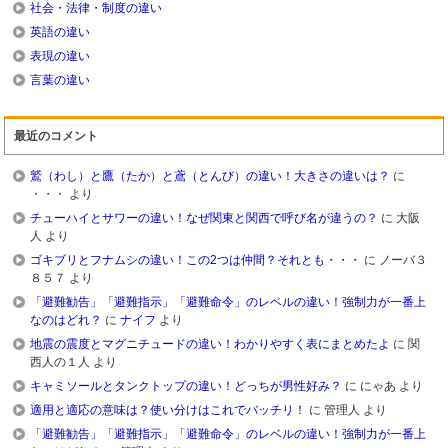
社会・法律・制度の違い
英語の違い
表現の違い
言葉の違い
最近のコメント
鷲（わし）と鷹（たか）と鳶（とんび）の違い！大きさの違いは？
に
・・・
より
チューハイとサワーの違い！なぜ関東と関西で呼び名が違うの？
に
大阪
人
より
ゴキブリとフナムシの違い！この2つは仲間？それとも・・・
に
ノーバ３
８５７
より
「避難勧告」「避難指示」「避難命令」のレベルの違い！強制力が一番上
なのはどれ？
に
ナイフ
より
地震の震度とマグニチュードの違い！わかりやすく表にまとめたよ
に
関
西人の１人
より
キャミソールとタンクトップの違い！どっちが男性好み？
に
にゃあ
より
適用と適応の意味は？使い分けはこれでバッチリ！
に
管理人
より
「避難勧告」「避難指示」「避難命令」のレベルの違い！強制力が一番上