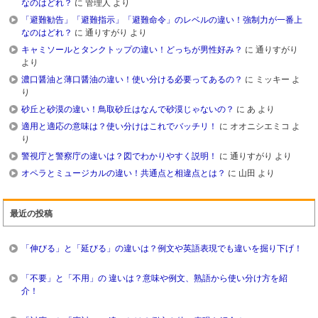
なのはどれ？
に
管理人
より
「避難勧告」「避難指示」「避難命令」のレベルの違い！強制力が一番上
なのはどれ？
に
通りすがり
より
キャミソールとタンクトップの違い！どっちが男性好み？
に
通りすがり
より
濃口醤油と薄口醤油の違い！使い分ける必要ってあるの？
に
ミッキー
よ
り
砂丘と砂漠の違い！鳥取砂丘はなんで砂漠じゃないの？
に
あ
より
適用と適応の意味は？使い分けはこれでバッチリ！
に
オオニシエミコ
よ
り
警視庁と警察庁の違いは？図でわかりやすく説明！
に
通りすがり
より
オペラとミュージカルの違い！共通点と相違点とは？
に
山田
より
最近の投稿
「伸びる」と「延びる」の違いは？例文や英語表現でも違いを掘り下げ！
「不要」と「不用」の 違いは？意味や例文、熟語から使い分け方を紹
介！