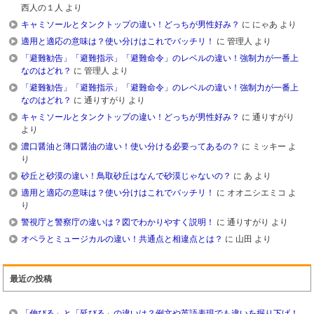
西人の１人
より
キャミソールとタンクトップの違い！どっちが男性好み？
に
にゃあ
より
適用と適応の意味は？使い分けはこれでバッチリ！
に
管理人
より
「避難勧告」「避難指示」「避難命令」のレベルの違い！強制力が一番上
なのはどれ？
に
管理人
より
「避難勧告」「避難指示」「避難命令」のレベルの違い！強制力が一番上
なのはどれ？
に
通りすがり
より
キャミソールとタンクトップの違い！どっちが男性好み？
に
通りすがり
より
濃口醤油と薄口醤油の違い！使い分ける必要ってあるの？
に
ミッキー
よ
り
砂丘と砂漠の違い！鳥取砂丘はなんで砂漠じゃないの？
に
あ
より
適用と適応の意味は？使い分けはこれでバッチリ！
に
オオニシエミコ
よ
り
警視庁と警察庁の違いは？図でわかりやすく説明！
に
通りすがり
より
オペラとミュージカルの違い！共通点と相違点とは？
に
山田
より
最近の投稿
「伸びる」と「延びる」の違いは？例文や英語表現でも違いを掘り下げ！