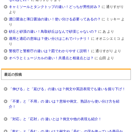
キャミソールとタンクトップの違い！どっちが男性好み？
に
通りすがり
より
濃口醤油と薄口醤油の違い！使い分ける必要ってあるの？
に
ミッキー
よ
り
砂丘と砂漠の違い！鳥取砂丘はなんで砂漠じゃないの？
に
あ
より
適用と適応の意味は？使い分けはこれでバッチリ！
に
オオニシエミコ
よ
り
警視庁と警察庁の違いは？図でわかりやすく説明！
に
通りすがり
より
オペラとミュージカルの違い！共通点と相違点とは？
に
山田
より
最近の投稿
「伸びる」と「延びる」の違いは？例文や英語表現でも違いを掘り下げ！
「不要」と「不用」の 違いは？意味や例文、熟語から使い分け方を紹
介！
「対応」と「応対」の 違いとは？例文や他の表現も紹介！
「飲む」と「呑む」の 違いは？例文や「呑む」の字を使っている商品か