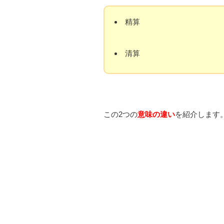
精算
清算
この2つの
意味の違い
を紹介します