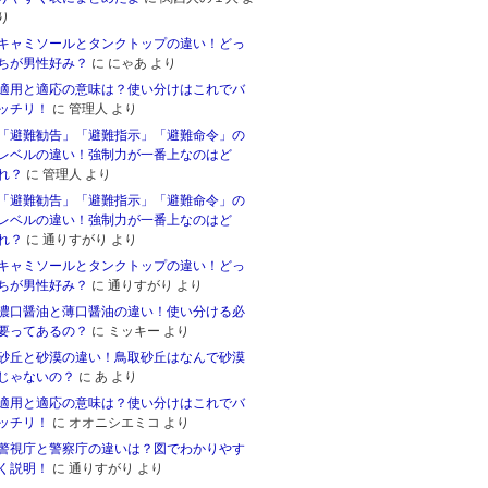
り
キャミソールとタンクトップの違い！どっ
ちが男性好み？
に
にゃあ
より
適用と適応の意味は？使い分けはこれでバ
ッチリ！
に
管理人
より
「避難勧告」「避難指示」「避難命令」の
レベルの違い！強制力が一番上なのはど
れ？
に
管理人
より
「避難勧告」「避難指示」「避難命令」の
レベルの違い！強制力が一番上なのはど
れ？
に
通りすがり
より
キャミソールとタンクトップの違い！どっ
ちが男性好み？
に
通りすがり
より
濃口醤油と薄口醤油の違い！使い分ける必
要ってあるの？
に
ミッキー
より
砂丘と砂漠の違い！鳥取砂丘はなんで砂漠
じゃないの？
に
あ
より
適用と適応の意味は？使い分けはこれでバ
ッチリ！
に
オオニシエミコ
より
警視庁と警察庁の違いは？図でわかりやす
く説明！
に
通りすがり
より