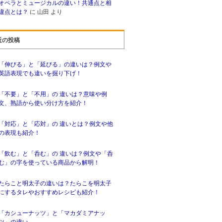
オペラとミュージカルの違い！共通点と相
違点とは？
に
山田
より
近の投稿
「伸びる」と「延びる」の違いは？例文や
英語表現でも違いを掘り下げ！
「不要」と「不用」の 違いは？意味や例
文、熟語から使い分け方を紹介！
「対応」と「応対」の 違いとは？例文や他
の表現も紹介！
「飲む」と「呑む」の 違いは？例文や「呑
む」の字を使っている商品から解明！
たらこと明太子の違いは？たらこを明太子
にするタレやおすすめレシピも紹介！
「カシューナッツ」と「マカダミアナッ
ツ」の違い