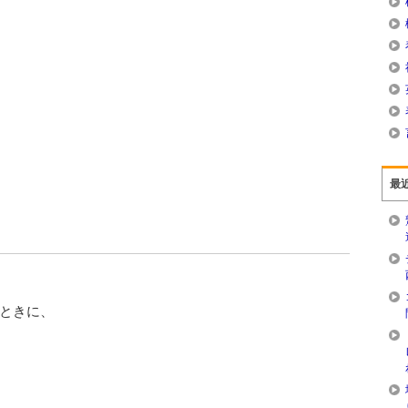
最
ときに、