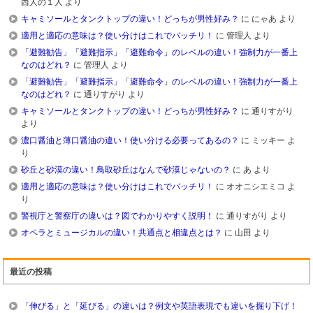
西人の１人
より
キャミソールとタンクトップの違い！どっちが男性好み？
に
にゃあ
より
適用と適応の意味は？使い分けはこれでバッチリ！
に
管理人
より
「避難勧告」「避難指示」「避難命令」のレベルの違い！強制力が一番上
なのはどれ？
に
管理人
より
「避難勧告」「避難指示」「避難命令」のレベルの違い！強制力が一番上
なのはどれ？
に
通りすがり
より
キャミソールとタンクトップの違い！どっちが男性好み？
に
通りすがり
より
濃口醤油と薄口醤油の違い！使い分ける必要ってあるの？
に
ミッキー
よ
り
砂丘と砂漠の違い！鳥取砂丘はなんで砂漠じゃないの？
に
あ
より
適用と適応の意味は？使い分けはこれでバッチリ！
に
オオニシエミコ
よ
り
警視庁と警察庁の違いは？図でわかりやすく説明！
に
通りすがり
より
オペラとミュージカルの違い！共通点と相違点とは？
に
山田
より
最近の投稿
「伸びる」と「延びる」の違いは？例文や英語表現でも違いを掘り下げ！