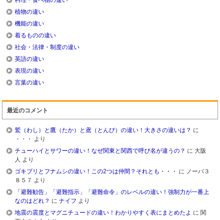
料理・食べ物の違い
植物の違い
機能の違い
着るものの違い
社会・法律・制度の違い
英語の違い
表現の違い
言葉の違い
最近のコメント
鷲（わし）と鷹（たか）と鳶（とんび）の違い！大きさの違いは？
に
・・・
より
チューハイとサワーの違い！なぜ関東と関西で呼び名が違うの？
に
大阪
人
より
ゴキブリとフナムシの違い！この2つは仲間？それとも・・・
に
ノーバ３
８５７
より
「避難勧告」「避難指示」「避難命令」のレベルの違い！強制力が一番上
なのはどれ？
に
ナイフ
より
地震の震度とマグニチュードの違い！わかりやすく表にまとめたよ
に
関