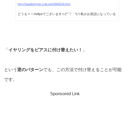
http://tiarademiyam.ti-da.net/e6945219.html
どうもー！móliyeでございます☆(*´▽｀*)ﾉｼ私がお世話になっている
このてぃーだブログは、どういう...
「
イヤリングをピアスに付け替えたい！
」
という
逆のバターン
でも、この方法で付け替えることが可能
です。
Sponsored Link