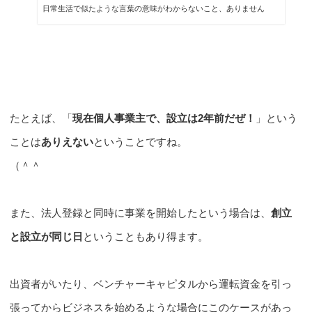
日常生活で似たような言葉の意味がわからないこと、ありません
か？「違いはねっと」では、そんな疑問をわかりやすく解消するた
めのお役立ち情報を提供することを目的としています。
たとえば、「
現在個人事業主で、設立は2年前だぜ！
」という
ことは
ありえない
ということですね。
（＾＾
また、法人登録と同時に事業を開始したという場合は、
創立
と設立が同じ日
ということもあり得ます。
出資者がいたり、ベンチャーキャピタルから運転資金を引っ
張ってからビジネスを始めるような場合にこのケースがあっ