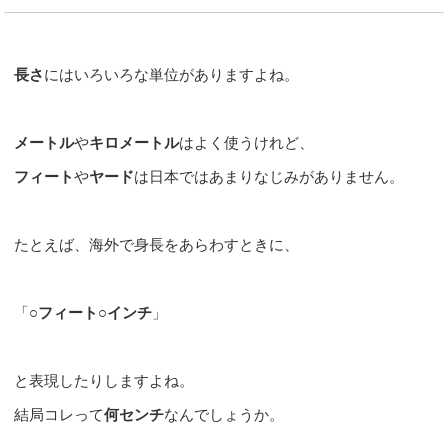
長さ
にはいろいろな単位がありますよね。
メートル
や
キロメートル
はよく使うけれど、
フィート
や
ヤード
は日本ではあまりなじみがありません。
たとえば、海外で身長をあらわすときに、
「
○フィート○インチ
」
と表現したりしますよね。
結局コレって
何センチ
なんでしょうか。