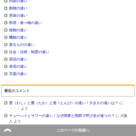
内容の違い
動物の違い
意味の違い
料理・食べ物の違い
植物の違い
機能の違い
着るものの違い
社会・法律・制度の違い
英語の違い
表現の違い
言葉の違い
最近のコメント
鷲（わし）と鷹（たか）と鳶（とんび）の違い！大きさの違いは？
に
・・・
より
チューハイとサワーの違い！なぜ関東と関西で呼び名が違うの？
に
大阪
人
より
ゴキブリとフナムシの違い！この2つは仲間？それとも・・・
に
ノーバ３
このページの先頭へ
８５７
より