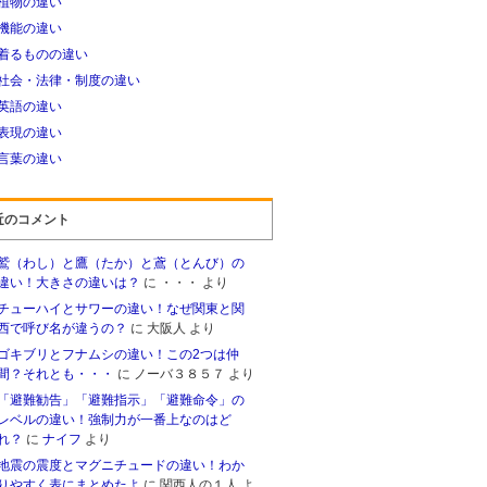
植物の違い
機能の違い
着るものの違い
社会・法律・制度の違い
英語の違い
表現の違い
言葉の違い
近のコメント
鷲（わし）と鷹（たか）と鳶（とんび）の
違い！大きさの違いは？
に
・・・
より
チューハイとサワーの違い！なぜ関東と関
西で呼び名が違うの？
に
大阪人
より
ゴキブリとフナムシの違い！この2つは仲
間？それとも・・・
に
ノーバ３８５７
より
「避難勧告」「避難指示」「避難命令」の
レベルの違い！強制力が一番上なのはど
れ？
に
ナイフ
より
地震の震度とマグニチュードの違い！わか
りやすく表にまとめたよ
に
関西人の１人
よ