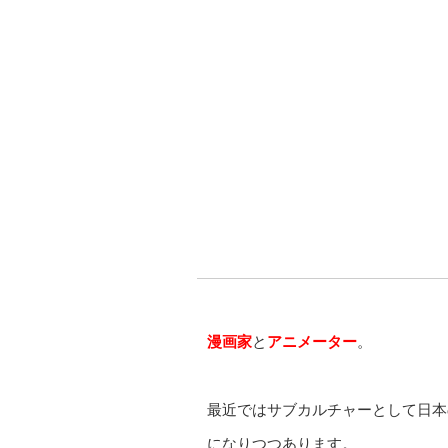
漫画家
と
アニメーター
。
最近ではサブカルチャーとして日本
になりつつあります。