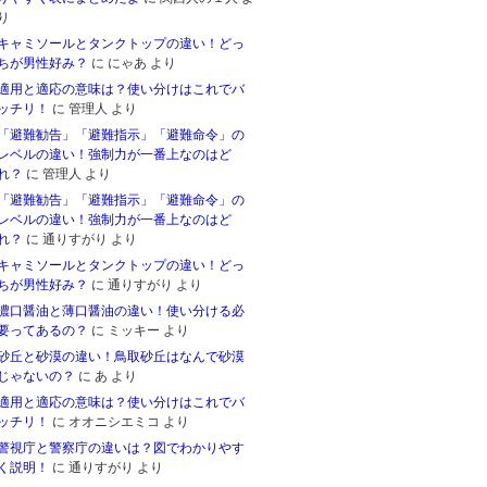
り
キャミソールとタンクトップの違い！どっ
ちが男性好み？
に
にゃあ
より
適用と適応の意味は？使い分けはこれでバ
ッチリ！
に
管理人
より
「避難勧告」「避難指示」「避難命令」の
レベルの違い！強制力が一番上なのはど
れ？
に
管理人
より
「避難勧告」「避難指示」「避難命令」の
レベルの違い！強制力が一番上なのはど
れ？
に
通りすがり
より
キャミソールとタンクトップの違い！どっ
ちが男性好み？
に
通りすがり
より
濃口醤油と薄口醤油の違い！使い分ける必
要ってあるの？
に
ミッキー
より
砂丘と砂漠の違い！鳥取砂丘はなんで砂漠
じゃないの？
に
あ
より
適用と適応の意味は？使い分けはこれでバ
ッチリ！
に
オオニシエミコ
より
警視庁と警察庁の違いは？図でわかりやす
く説明！
に
通りすがり
より