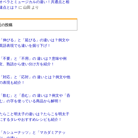
オペラとミュージカルの違い！共通点と相
違点とは？
に
山田
より
近の投稿
「伸びる」と「延びる」の違いは？例文や
英語表現でも違いを掘り下げ！
「不要」と「不用」の 違いは？意味や例
文、熟語から使い分け方を紹介！
「対応」と「応対」の 違いとは？例文や他
の表現も紹介！
「飲む」と「呑む」の 違いは？例文や「呑
む」の字を使っている商品から解明！
たらこと明太子の違いは？たらこを明太子
にするタレやおすすめレシピも紹介！
「カシューナッツ」と「マカダミアナッ
ツ」の違い