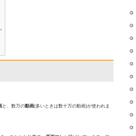
い
画
と、数万の
動画
(多いときは数十万の動画)が使われま