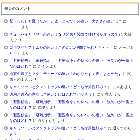
最近のコメント
鷲（わし）と鷹（たか）と鳶（とんび）の違い！大きさの違いは？
に
・・・
より
チューハイとサワーの違い！なぜ関東と関西で呼び名が違うの？
に
大阪
人
より
ゴキブリとフナムシの違い！この2つは仲間？それとも・・・
に
ノーバ３
８５７
より
「避難勧告」「避難指示」「避難命令」のレベルの違い！強制力が一番上
なのはどれ？
に
ナイフ
より
地震の震度とマグニチュードの違い！わかりやすく表にまとめたよ
に
関
西人の１人
より
キャミソールとタンクトップの違い！どっちが男性好み？
に
にゃあ
より
適用と適応の意味は？使い分けはこれでバッチリ！
に
管理人
より
「避難勧告」「避難指示」「避難命令」のレベルの違い！強制力が一番上
なのはどれ？
に
管理人
より
「避難勧告」「避難指示」「避難命令」のレベルの違い！強制力が一番上
なのはどれ？
に
通りすがり
より
キャミソールとタンクトップの違い！どっちが男性好み？
に
通りすがり
より