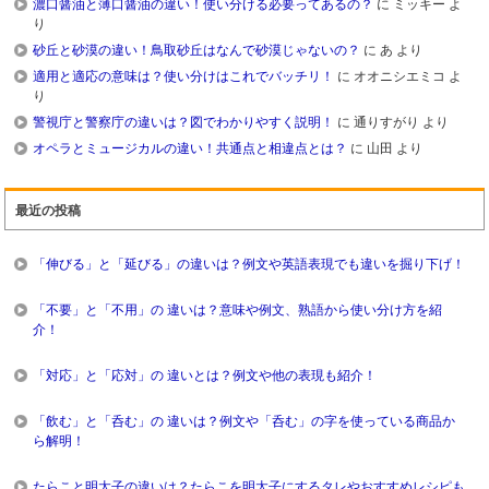
濃口醤油と薄口醤油の違い！使い分ける必要ってあるの？
に
ミッキー
よ
り
砂丘と砂漠の違い！鳥取砂丘はなんで砂漠じゃないの？
に
あ
より
適用と適応の意味は？使い分けはこれでバッチリ！
に
オオニシエミコ
よ
り
警視庁と警察庁の違いは？図でわかりやすく説明！
に
通りすがり
より
オペラとミュージカルの違い！共通点と相違点とは？
に
山田
より
最近の投稿
「伸びる」と「延びる」の違いは？例文や英語表現でも違いを掘り下げ！
「不要」と「不用」の 違いは？意味や例文、熟語から使い分け方を紹
介！
「対応」と「応対」の 違いとは？例文や他の表現も紹介！
「飲む」と「呑む」の 違いは？例文や「呑む」の字を使っている商品か
ら解明！
たらこと明太子の違いは？たらこを明太子にするタレやおすすめレシピも