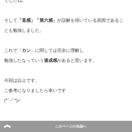
でしたね。
そして
「直感」「第六感」
が誤解を招いている原因であるこ
とも勉強しました。
これで「
カン
」に関しては完全に理解し
勉強したなっていう
達成感
があると思います。
今回は以上です。
ご参考になりましたら幸いです
(*ﾟｰﾟ*)ﾉ
Sponsored Link
このページの先頭へ