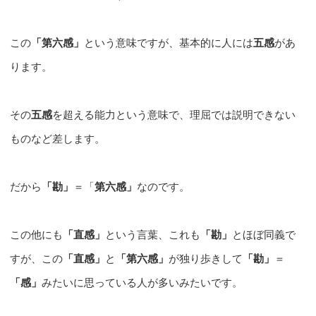
この
「第六感」
という意味ですが、基本的に人には
五感
があ
ります。
その
五感
を超える能力という意味で、理屈では説明できない
ものなど差します。
だから
「勘」
＝「
第六感」
なのです。
この他にも
「直感」
という言葉、これも
「勘」
とほぼ同義で
すが、この
「直感」
と
「第六感」
が独り歩きして
「勘」
＝
「感」
みたいに思っている人が多いみたいです。