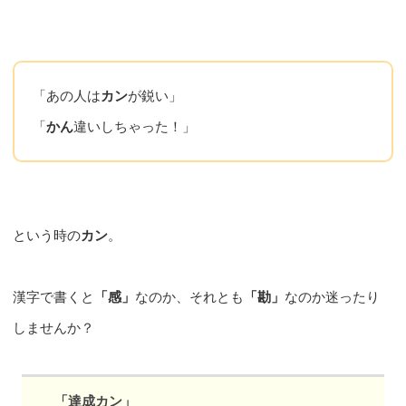
「あの人は
カン
が鋭い」
「
かん
違いしちゃった！」
という時の
カン
。
漢字で書くと
「感」
なのか、それとも
「勘」
なのか迷ったり
しませんか？
「達成カン」