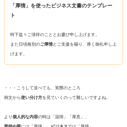
「厚情」を使ったビジネス文書のテンプレー
ト
時下益々ご清祥のこととお慶び申し上げます。
また日頃格別の
ご厚情
とご支援を賜り、厚く御礼申し上
げます。
・・・こうして並べても、実際のところ
例文から
使い分け方
を見ていくのって難しいですよね。
より
個人的な内容
の時は「温情」「厚意」、
恩師や親
には「恩情」、
ビジネス
では「厚情」