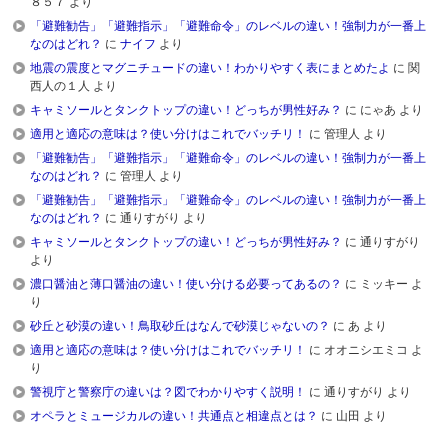
８５７
より
「避難勧告」「避難指示」「避難命令」のレベルの違い！強制力が一番上
なのはどれ？
に
ナイフ
より
地震の震度とマグニチュードの違い！わかりやすく表にまとめたよ
に
関
西人の１人
より
キャミソールとタンクトップの違い！どっちが男性好み？
に
にゃあ
より
適用と適応の意味は？使い分けはこれでバッチリ！
に
管理人
より
「避難勧告」「避難指示」「避難命令」のレベルの違い！強制力が一番上
なのはどれ？
に
管理人
より
「避難勧告」「避難指示」「避難命令」のレベルの違い！強制力が一番上
なのはどれ？
に
通りすがり
より
キャミソールとタンクトップの違い！どっちが男性好み？
に
通りすがり
より
濃口醤油と薄口醤油の違い！使い分ける必要ってあるの？
に
ミッキー
よ
り
砂丘と砂漠の違い！鳥取砂丘はなんで砂漠じゃないの？
に
あ
より
適用と適応の意味は？使い分けはこれでバッチリ！
に
オオニシエミコ
よ
り
警視庁と警察庁の違いは？図でわかりやすく説明！
に
通りすがり
より
オペラとミュージカルの違い！共通点と相違点とは？
に
山田
より