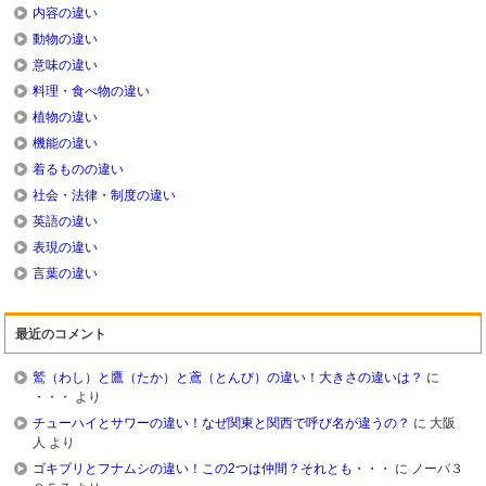
内容の違い
動物の違い
意味の違い
料理・食べ物の違い
植物の違い
機能の違い
着るものの違い
社会・法律・制度の違い
英語の違い
表現の違い
言葉の違い
最近のコメント
鷲（わし）と鷹（たか）と鳶（とんび）の違い！大きさの違いは？
に
・・・
より
チューハイとサワーの違い！なぜ関東と関西で呼び名が違うの？
に
大阪
人
より
ゴキブリとフナムシの違い！この2つは仲間？それとも・・・
に
ノーバ３