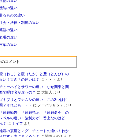
植物の違い
機能の違い
着るものの違い
社会・法律・制度の違い
英語の違い
表現の違い
言葉の違い
近のコメント
鷲（わし）と鷹（たか）と鳶（とんび）の
違い！大きさの違いは？
に
・・・
より
チューハイとサワーの違い！なぜ関東と関
西で呼び名が違うの？
に
大阪人
より
ゴキブリとフナムシの違い！この2つは仲
間？それとも・・・
に
ノーバ３８５７
より
「避難勧告」「避難指示」「避難命令」の
レベルの違い！強制力が一番上なのはど
れ？
に
ナイフ
より
地震の震度とマグニチュードの違い！わか
りやすく表にまとめたよ
に
関西人の１人
よ