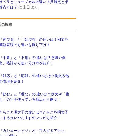
オペラとミュージカルの違い！共通点と相
違点とは？
に
山田
より
近の投稿
「伸びる」と「延びる」の違いは？例文や
英語表現でも違いを掘り下げ！
「不要」と「不用」の 違いは？意味や例
文、熟語から使い分け方を紹介！
「対応」と「応対」の 違いとは？例文や他
の表現も紹介！
「飲む」と「呑む」の 違いは？例文や「呑
む」の字を使っている商品から解明！
たらこと明太子の違いは？たらこを明太子
にするタレやおすすめレシピも紹介！
「カシューナッツ」と「マカダミアナッ
ツ」の違い