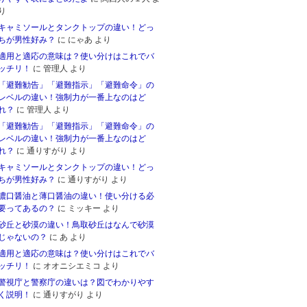
り
キャミソールとタンクトップの違い！どっ
ちが男性好み？
に
にゃあ
より
適用と適応の意味は？使い分けはこれでバ
ッチリ！
に
管理人
より
「避難勧告」「避難指示」「避難命令」の
レベルの違い！強制力が一番上なのはど
れ？
に
管理人
より
「避難勧告」「避難指示」「避難命令」の
レベルの違い！強制力が一番上なのはど
れ？
に
通りすがり
より
キャミソールとタンクトップの違い！どっ
ちが男性好み？
に
通りすがり
より
濃口醤油と薄口醤油の違い！使い分ける必
要ってあるの？
に
ミッキー
より
砂丘と砂漠の違い！鳥取砂丘はなんで砂漠
じゃないの？
に
あ
より
適用と適応の意味は？使い分けはこれでバ
ッチリ！
に
オオニシエミコ
より
警視庁と警察庁の違いは？図でわかりやす
く説明！
に
通りすがり
より