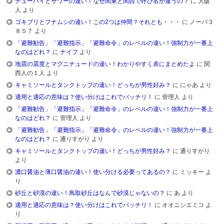
チューハイとサワーの違い！なぜ関東と関西で呼び名が違うの？
に
大阪
人
より
ゴキブリとフナムシの違い！この2つは仲間？それとも・・・
に
ノーバ３
８５７
より
「避難勧告」「避難指示」「避難命令」のレベルの違い！強制力が一番上
なのはどれ？
に
ナイフ
より
地震の震度とマグニチュードの違い！わかりやすく表にまとめたよ
に
関
西人の１人
より
キャミソールとタンクトップの違い！どっちが男性好み？
に
にゃあ
より
適用と適応の意味は？使い分けはこれでバッチリ！
に
管理人
より
「避難勧告」「避難指示」「避難命令」のレベルの違い！強制力が一番上
なのはどれ？
に
管理人
より
「避難勧告」「避難指示」「避難命令」のレベルの違い！強制力が一番上
なのはどれ？
に
通りすがり
より
キャミソールとタンクトップの違い！どっちが男性好み？
に
通りすがり
より
濃口醤油と薄口醤油の違い！使い分ける必要ってあるの？
に
ミッキー
よ
り
砂丘と砂漠の違い！鳥取砂丘はなんで砂漠じゃないの？
に
あ
より
適用と適応の意味は？使い分けはこれでバッチリ！
に
オオニシエミコ
よ
り