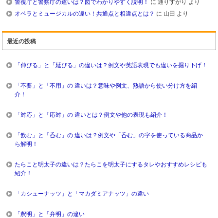
警視庁と警察庁の違いは？図でわかりやすく説明！
に
通りすがり
より
オペラとミュージカルの違い！共通点と相違点とは？
に
山田
より
最近の投稿
「伸びる」と「延びる」の違いは？例文や英語表現でも違いを掘り下げ！
「不要」と「不用」の 違いは？意味や例文、熟語から使い分け方を紹
介！
「対応」と「応対」の 違いとは？例文や他の表現も紹介！
「飲む」と「呑む」の 違いは？例文や「呑む」の字を使っている商品か
ら解明！
たらこと明太子の違いは？たらこを明太子にするタレやおすすめレシピも
紹介！
「カシューナッツ」と「マカダミアナッツ」の違い
「釈明」と「弁明」の違い