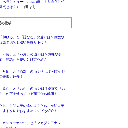
オペラとミュージカルの違い！共通点と相
違点とは？
に
山田
より
近の投稿
「伸びる」と「延びる」の違いは？例文や
英語表現でも違いを掘り下げ！
「不要」と「不用」の 違いは？意味や例
文、熟語から使い分け方を紹介！
「対応」と「応対」の 違いとは？例文や他
の表現も紹介！
「飲む」と「呑む」の 違いは？例文や「呑
む」の字を使っている商品から解明！
たらこと明太子の違いは？たらこを明太子
にするタレやおすすめレシピも紹介！
「カシューナッツ」と「マカダミアナッ
ツ」の違い