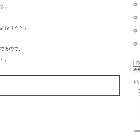
す。
よね（＾＾；
でるので、
～。
あ