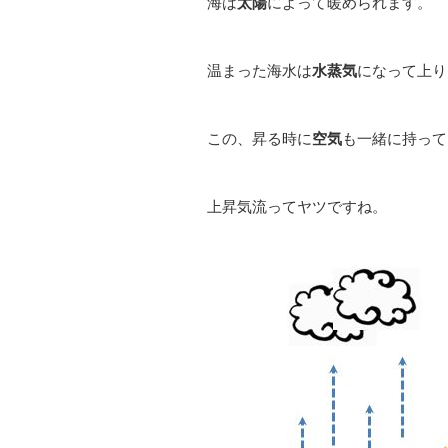
海は
太陽
によって暖められます。
温まった海水は
水蒸気
になって上り
この、昇る時に
空気
も一緒に持って
上昇気流ってヤツですね。