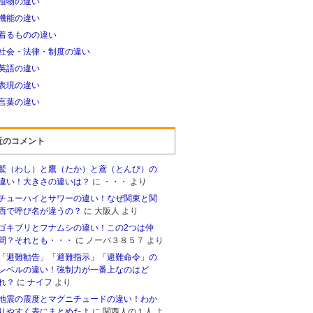
植物の違い
機能の違い
着るものの違い
社会・法律・制度の違い
英語の違い
表現の違い
言葉の違い
近のコメント
鷲（わし）と鷹（たか）と鳶（とんび）の
違い！大きさの違いは？
に
・・・
より
チューハイとサワーの違い！なぜ関東と関
西で呼び名が違うの？
に
大阪人
より
ゴキブリとフナムシの違い！この2つは仲
間？それとも・・・
に
ノーバ３８５７
より
「避難勧告」「避難指示」「避難命令」の
レベルの違い！強制力が一番上なのはど
れ？
に
ナイフ
より
地震の震度とマグニチュードの違い！わか
りやすく表にまとめたよ
に
関西人の１人
よ