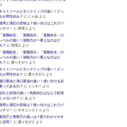
り
キャミソールとタンクトップの違い！どっ
ちが男性好み？
に
にゃあ
より
適用と適応の意味は？使い分けはこれでバ
ッチリ！
に
管理人
より
「避難勧告」「避難指示」「避難命令」の
レベルの違い！強制力が一番上なのはど
れ？
に
管理人
より
「避難勧告」「避難指示」「避難命令」の
レベルの違い！強制力が一番上なのはど
れ？
に
通りすがり
より
キャミソールとタンクトップの違い！どっ
ちが男性好み？
に
通りすがり
より
濃口醤油と薄口醤油の違い！使い分ける必
要ってあるの？
に
ミッキー
より
砂丘と砂漠の違い！鳥取砂丘はなんで砂漠
じゃないの？
に
あ
より
適用と適応の意味は？使い分けはこれでバ
ッチリ！
に
オオニシエミコ
より
警視庁と警察庁の違いは？図でわかりやす
く説明！
に
通りすがり
より