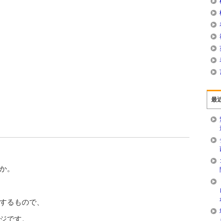
最
か。
するもので、
ジです。