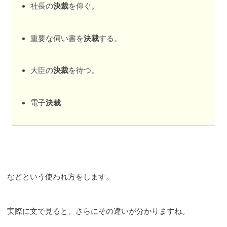
社長の
決裁
を仰ぐ。
重要な伺い書を
決裁
する。
大臣の
決裁
を待つ。
電子
決裁
などという使われ方をします。
実際に文で見ると、さらにその違いが分かりますね。