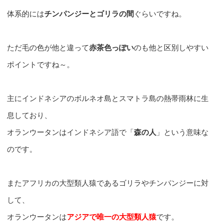
体系的には
チンパンジーとゴリラの間
ぐらいですね。
ただ毛の色が他と違って
赤茶色っぽい
のも他と区別しやすい
ポイントですね～。
主にインドネシアのボルネオ島とスマトラ島の熱帯雨林に生
息しており、
オランウータンはインドネシア語で「
森の人
」という意味な
のです。
またアフリカの大型類人猿であるゴリラやチンパンジーに対
して、
オランウータンは
アジアで唯一の大型類人猿
です。