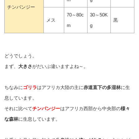
チンパンジー
70～80c
30～50K
メス
黒
m
g
どうでしょう。
まず、
大きさ
がだいぶ違いますよね～。
ちなみに
ゴリラ
はアフリカ大陸の主に
赤道直下の多湿林
に生
息しています。
それに比べて
チンパンジー
はアフリカ西部から中央部の
様々
な森林
に生息しています。