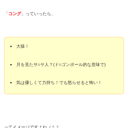
「
コング
」っていったら、
大猿！
月を見たサ○ヤ人？(ド○ゴンボール的な意味で)
気は優しくて力持ち！でも怒らせると怖い！
ってイメージですよね（＾＾