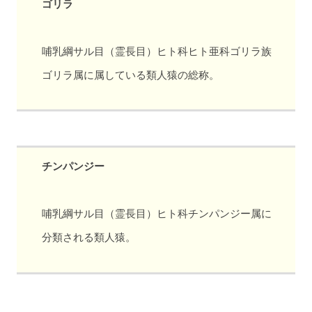
ゴリラ
哺乳綱サル目（霊長目）ヒト科ヒト亜科ゴリラ族
ゴリラ属に属している類人猿の総称。
チンパンジー
哺乳綱サル目（霊長目）ヒト科チンパンジー属に
分類される類人猿。