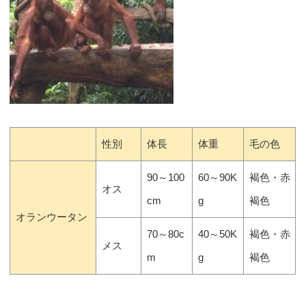
性別
体長
体重
毛の色
90～100
60～90K
褐色・赤
オス
cm
g
褐色
オランウータン
70～80c
40～50K
褐色・赤
メス
m
g
褐色