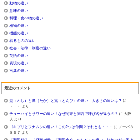
動物の違い
意味の違い
料理・食べ物の違い
植物の違い
機能の違い
着るものの違い
社会・法律・制度の違い
英語の違い
表現の違い
言葉の違い
最近のコメント
鷲（わし）と鷹（たか）と鳶（とんび）の違い！大きさの違いは？
に
・・・
より
チューハイとサワーの違い！なぜ関東と関西で呼び名が違うの？
に
大阪
人
より
ゴキブリとフナムシの違い！この2つは仲間？それとも・・・
に
ノーバ３
８５７
より