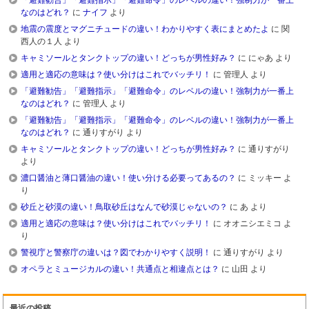
「避難勧告」「避難指示」「避難命令」のレベルの違い！強制力が一番上
なのはどれ？
に
ナイフ
より
地震の震度とマグニチュードの違い！わかりやすく表にまとめたよ
に
関
西人の１人
より
キャミソールとタンクトップの違い！どっちが男性好み？
に
にゃあ
より
適用と適応の意味は？使い分けはこれでバッチリ！
に
管理人
より
「避難勧告」「避難指示」「避難命令」のレベルの違い！強制力が一番上
なのはどれ？
に
管理人
より
「避難勧告」「避難指示」「避難命令」のレベルの違い！強制力が一番上
なのはどれ？
に
通りすがり
より
キャミソールとタンクトップの違い！どっちが男性好み？
に
通りすがり
より
濃口醤油と薄口醤油の違い！使い分ける必要ってあるの？
に
ミッキー
よ
り
砂丘と砂漠の違い！鳥取砂丘はなんで砂漠じゃないの？
に
あ
より
適用と適応の意味は？使い分けはこれでバッチリ！
に
オオニシエミコ
よ
り
警視庁と警察庁の違いは？図でわかりやすく説明！
に
通りすがり
より
オペラとミュージカルの違い！共通点と相違点とは？
に
山田
より
最近の投稿