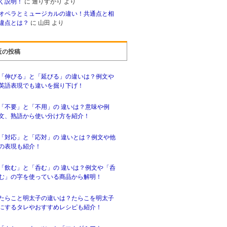
く説明！
に
通りすがり
より
オペラとミュージカルの違い！共通点と相
違点とは？
に
山田
より
近の投稿
「伸びる」と「延びる」の違いは？例文や
英語表現でも違いを掘り下げ！
「不要」と「不用」の 違いは？意味や例
文、熟語から使い分け方を紹介！
「対応」と「応対」の 違いとは？例文や他
の表現も紹介！
「飲む」と「呑む」の 違いは？例文や「呑
む」の字を使っている商品から解明！
たらこと明太子の違いは？たらこを明太子
にするタレやおすすめレシピも紹介！