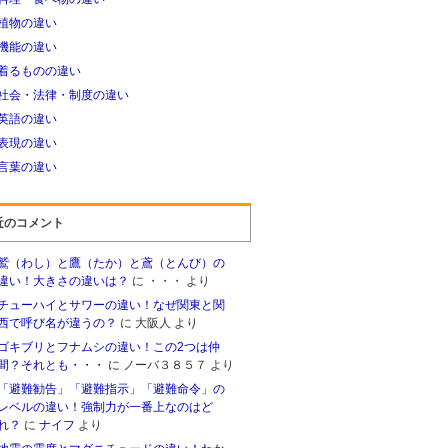
植物の違い
機能の違い
着るものの違い
社会・法律・制度の違い
英語の違い
表現の違い
言葉の違い
近のコメント
鷲（わし）と鷹（たか）と鳶（とんび）の
違い！大きさの違いは？
に
・・・
より
チューハイとサワーの違い！なぜ関東と関
西で呼び名が違うの？
に
大阪人
より
ゴキブリとフナムシの違い！この2つは仲
間？それとも・・・
に
ノーバ３８５７
より
「避難勧告」「避難指示」「避難命令」の
レベルの違い！強制力が一番上なのはど
れ？
に
ナイフ
より