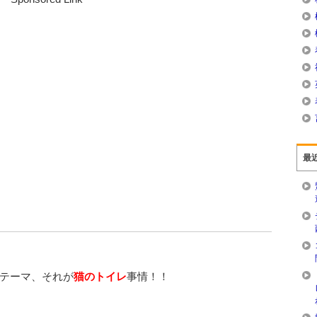
最
テーマ、それが
猫のトイレ
事情！！